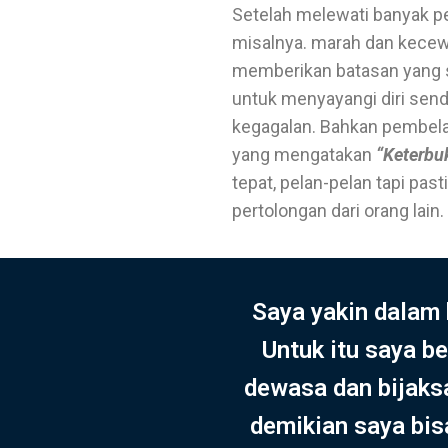
Setelah melewati banyak pe
misalnya. marah dan kecew
memberikan batasan yang seh
untuk menyayangi diri sen
kegagalan. Bahkan pembelaj
yang mengatakan
“Keterbu
tepat, pelan-pelan tapi pas
pertolongan dari orang lain.
Saya yakin dalam 
Untuk itu saya b
dewasa dan bijaks
demikian saya bisa