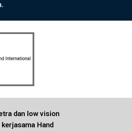
n.
d International
netra dan low vision
il kerjasama Hand