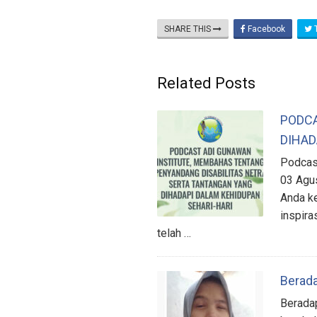
SHARE THIS
Facebook
T
Related Posts
PODCA
DIHAD
Podcast
03 Agu
Anda k
inspira
telah …
Berada
Beradap