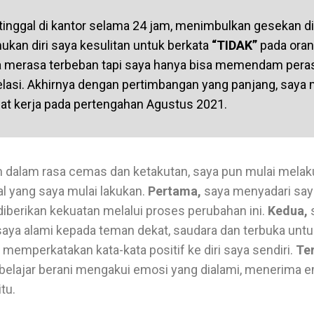
 tinggal di kantor selama 24 jam, menimbulkan gesekan di
kan diri saya kesulitan untuk berkata
“TIDAK”
pada oran
a merasa terbeban tapi saya hanya bisa memendam per
lasi. Akhirnya dengan pertimbangan yang panjang, saya
at kerja pada pertengahan Agustus 2021.
am dalam rasa cemas dan ketakutan, saya pun mulai me
hal yang saya mulai lakukan.
Pertama,
saya menyadari say
iberikan kekuatan melalui proses perubahan ini.
Kedua,
s
aya alami kepada teman dekat, saudara dan terbuka unt
memperkatakan kata-kata positif ke diri saya sendiri.
Ter
n belajar berani mengakui emosi yang dialami, menerima 
tu.